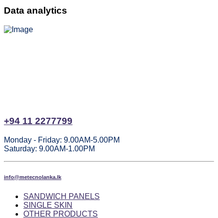
Data analytics
Head Office
No. 185, Korathota,
Kaduwela,
Sri Lanka.
+94 11 2277799
Monday - Friday: 9.00AM-5.00PM
Saturday: 9.00AM-1.00PM
info@metecnolanka.lk
SANDWICH PANELS
SINGLE SKIN
OTHER PRODUCTS