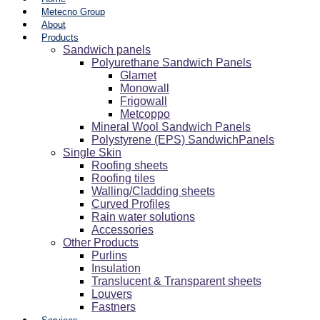
Metecno Group
About
Products
Sandwich panels
Polyurethane Sandwich Panels
Glamet
Monowall
Frigowall
Metcoppo
Mineral Wool Sandwich Panels
Polystyrene (EPS) SandwichPanels
Single Skin
Roofing sheets
Roofing tiles
Walling/Cladding sheets
Curved Profiles
Rain water solutions
Accessories
Other Products
Purlins
Insulation
Translucent & Transparent sheets
Louvers
Fastners