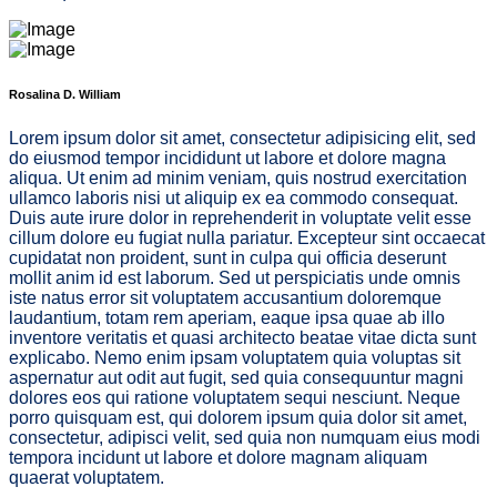
Rosalina D. William
Lorem ipsum dolor sit amet, consectetur adipisicing elit, sed
do eiusmod tempor incididunt ut labore et dolore magna
aliqua. Ut enim ad minim veniam, quis nostrud exercitation
ullamco laboris nisi ut aliquip ex ea commodo consequat.
Duis aute irure dolor in reprehenderit in voluptate velit esse
cillum dolore eu fugiat nulla pariatur. Excepteur sint occaecat
cupidatat non proident, sunt in culpa qui officia deserunt
mollit anim id est laborum. Sed ut perspiciatis unde omnis
iste natus error sit voluptatem accusantium doloremque
laudantium, totam rem aperiam, eaque ipsa quae ab illo
inventore veritatis et quasi architecto beatae vitae dicta sunt
explicabo. Nemo enim ipsam voluptatem quia voluptas sit
aspernatur aut odit aut fugit, sed quia consequuntur magni
dolores eos qui ratione voluptatem sequi nesciunt. Neque
porro quisquam est, qui dolorem ipsum quia dolor sit amet,
consectetur, adipisci velit, sed quia non numquam eius modi
tempora incidunt ut labore et dolore magnam aliquam
quaerat voluptatem.